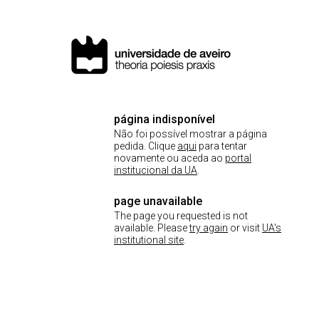
página indisponível
Não foi possível mostrar a página
pedida. Clique
aqui
para tentar
novamente ou aceda ao
portal
institucional da UA
.
page unavailable
The page you requested is not
available. Please
try again
or visit
UA's
institutional site
.