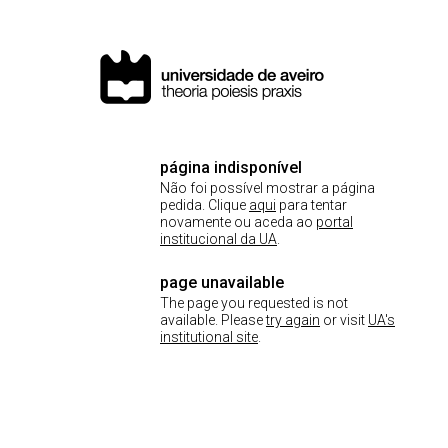
página indisponível
Não foi possível mostrar a página
pedida. Clique
aqui
para tentar
novamente ou aceda ao
portal
institucional da UA
.
page unavailable
The page you requested is not
available. Please
try again
or visit
UA's
institutional site
.