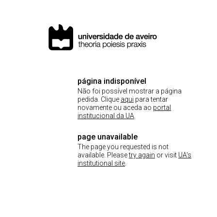
página indisponível
Não foi possível mostrar a página
pedida. Clique
aqui
para tentar
novamente ou aceda ao
portal
institucional da UA
.
page unavailable
The page you requested is not
available. Please
try again
or visit
UA's
institutional site
.