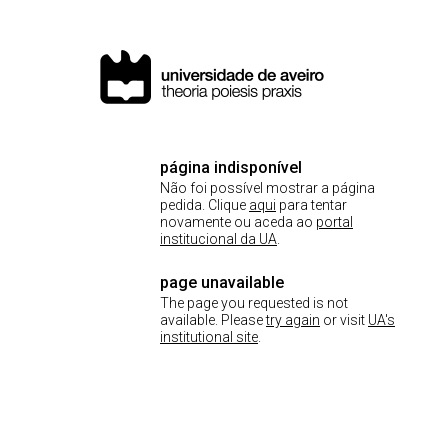
página indisponível
Não foi possível mostrar a página
pedida. Clique
aqui
para tentar
novamente ou aceda ao
portal
institucional da UA
.
page unavailable
The page you requested is not
available. Please
try again
or visit
UA's
institutional site
.